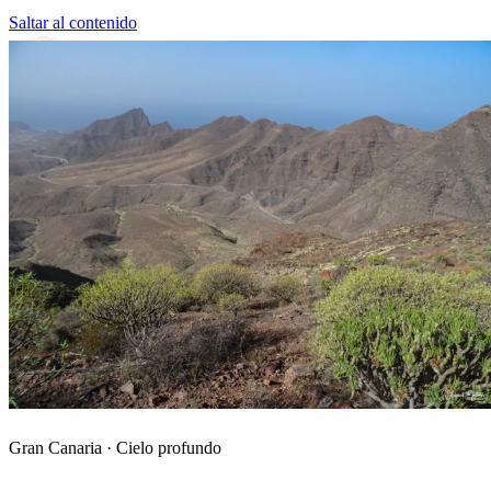
Saltar al contenido
Gran Canaria
El Coleccionista
El
Coleccionista de Instantes
→
El mapa
Rutas
Municipios
Colecciones
Gran Canaria · Cielo profundo