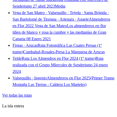
Senderismo 27 abril 2023
Media
Vega de San Mateo · Valsequillo · Tejeda · Santa Brígida ·
San Bartolomé de Tirajana · Artenara · Agaete
Almendreros
en Flor 2022 Vega de San Mateo
Los almendreros en flor
tiñen de blanco y rosa la cumbre y las medianías de Gran
Canaria 08 Enero 2021
Firgas · Arucas
Ruta Fotográfica Las Cuatro Presas (1º
tramo)
Cambalud-Rosales-Presa La Marquesa de Arucas
Telde
Ruta Los Almendros en Flor 2024 (1º tramo)
Ruta
realizada con el Grupo Míercoles de Senderismo 24 enero
2024
Valsequillo · Ingenio
Almendreros en Flor 2025
(Primer Tramo
Montaña Las Tierras - Caldera Los Marteles)
Ver todas las rutas
La isla entera