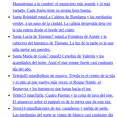
Maspalomas a la cumbre: el municipio más grande y el más
variado. Cada franja tiene su propia hora buena.
Santa Brígida
8 rutas
La Caldera de Bandama y las medianías
verdes, a un paso de la ciudad. La calima despejada deja ver
la isla entera desde el borde del cráter.
Santa Lucía de Tirajana
7 rutas
La Fortaleza de Ansite y la
cabecera del barranco de Tirajana. La luz de la tarde es la que
talla mejor sus paredes.
Santa María de Guía
7 rutas
El Cenobio de Valerón y los
acantilados del norte. Aquí el mar rompe fuerte casi cualquier
día del año.
Tejeda
45 rutas
Relleno de ensayo. Tejeda es el centro de la isla
y el sitio al que vuelvo más veces: el Roque Nublo, el
Bentayga y los barrancos que bajan hacia el sur.
Telde
15 rutas
Tufia, Cuatro Puertas y la costa de lava del este.
El amanecer sobre el malpaís es de lo mejor que da esta isla.
Teror
14 rutas
Balcones de tea, castañeros y niebla de tarde.
Las medianías del norte se visten de blanco casi cualquier día