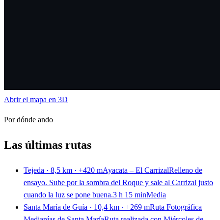
Abrir el mapa en 3D
Por dónde ando
Las últimas rutas
Tejeda · 8,5 km · +420 m
Ayacata – El Carrizal
Relleno de
ensayo. Sube por la sombra del Roque y sale al Carrizal justo
cuando la luz se pone buena.
3 h 15 min
Media
Santa María de Guía · 10,4 km · +269 m
Ruta Fotográfica
Medianías de Santa María
Ruta realizada con Miércoles de