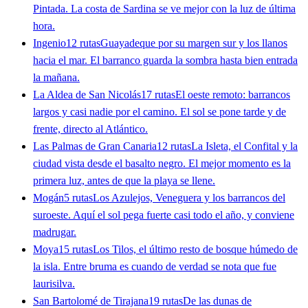
Pintada. La costa de Sardina se ve mejor con la luz de última
hora.
Ingenio
12 rutas
Guayadeque por su margen sur y los llanos
hacia el mar. El barranco guarda la sombra hasta bien entrada
la mañana.
La Aldea de San Nicolás
17 rutas
El oeste remoto: barrancos
largos y casi nadie por el camino. El sol se pone tarde y de
frente, directo al Atlántico.
Las Palmas de Gran Canaria
12 rutas
La Isleta, el Confital y la
ciudad vista desde el basalto negro. El mejor momento es la
primera luz, antes de que la playa se llene.
Mogán
5 rutas
Los Azulejos, Veneguera y los barrancos del
suroeste. Aquí el sol pega fuerte casi todo el año, y conviene
madrugar.
Moya
15 rutas
Los Tilos, el último resto de bosque húmedo de
la isla. Entre bruma es cuando de verdad se nota que fue
laurisilva.
San Bartolomé de Tirajana
19 rutas
De las dunas de