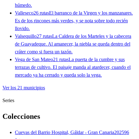
húmedo.
Valleseco
26 rutas
El barranco de la Virgen y los manzanares.
Es de los rincones más verdes, y se nota sobre todo recién
llovido.
Valsequillo
27 rutas
La Caldera de los Marteles y la cabecera
de Guayadeque. Al amanecer, la niebla se queda dentro del
cráter como si fuera un tazón.
Vega de San Mateo
21 rutas
La puerta de la cumbre y sus
terrazas de cultivo. El paisaje manda al atardecer, cuando el
mercado ya ha cerrado y queda solo la vega.
Ver los 21 municipios
Series
Colecciones
Cuevas del Barrio Hospital, Gáldar - Gran Canaria
2025
96