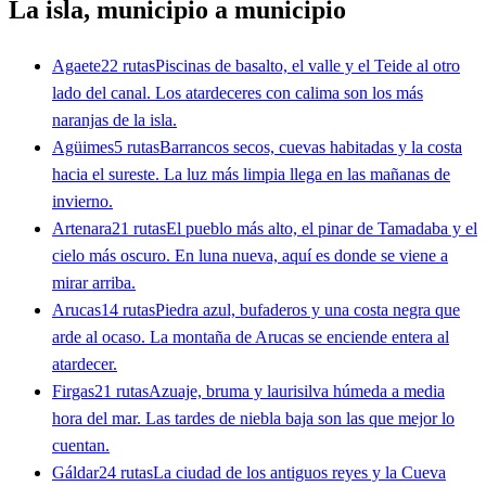
La isla, municipio a municipio
Agaete
22 rutas
Piscinas de basalto, el valle y el Teide al otro
lado del canal. Los atardeceres con calima son los más
naranjas de la isla.
Agüimes
5 rutas
Barrancos secos, cuevas habitadas y la costa
hacia el sureste. La luz más limpia llega en las mañanas de
invierno.
Artenara
21 rutas
El pueblo más alto, el pinar de Tamadaba y el
cielo más oscuro. En luna nueva, aquí es donde se viene a
mirar arriba.
Arucas
14 rutas
Piedra azul, bufaderos y una costa negra que
arde al ocaso. La montaña de Arucas se enciende entera al
atardecer.
Firgas
21 rutas
Azuaje, bruma y laurisilva húmeda a media
hora del mar. Las tardes de niebla baja son las que mejor lo
cuentan.
Gáldar
24 rutas
La ciudad de los antiguos reyes y la Cueva